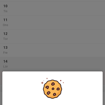
10
Tis
11
Ons
12
Tor
13
Fre
14
Lör
15
Sön
v.47
16
Mån