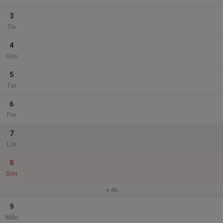
3
Tis
4
Ons
5
Tor
6
Fre
7
Lör
8
Sön
v.46
9
Mån