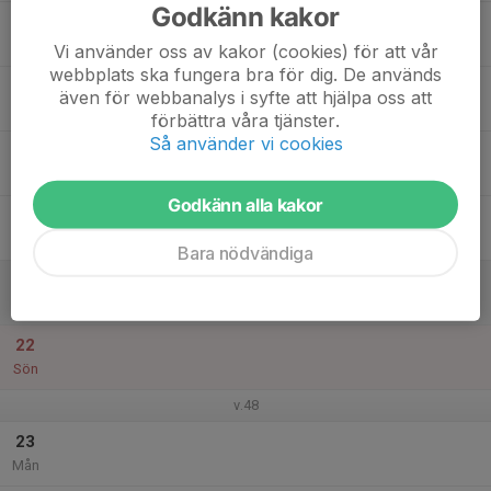
Godkänn kakor
17
Tis
Vi använder oss av kakor (cookies) för att vår
webbplats ska fungera bra för dig. De används
18
även för webbanalys i syfte att hjälpa oss att
Ons
förbättra våra tjänster.
Så använder vi cookies
19
Tor
Godkänn alla kakor
20
Fre
Bara nödvändiga
21
Lör
22
Sön
v.48
23
Mån