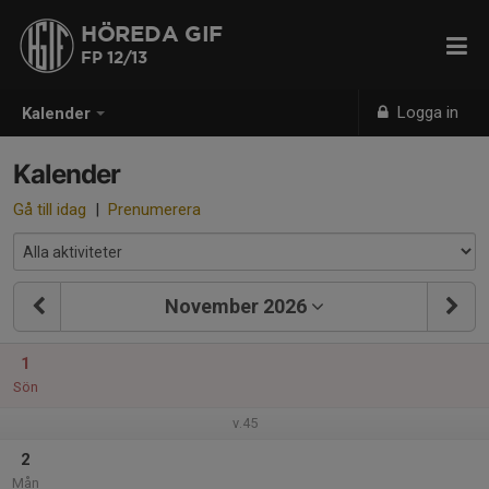
HÖREDA GIF
FP 12/13
Logga in
Kalender
Kalender
Gå till idag
|
Prenumerera
November 2026
1
Sön
v.45
2
Mån