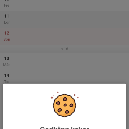
Fre
11
Lör
12
Sön
v.16
13
Mån
14
Tis
15
Ons
16
Tor
17