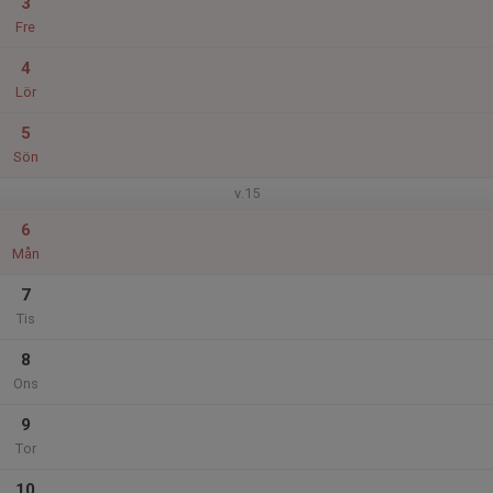
3
Fre
4
Lör
5
Sön
v.15
6
Mån
7
Tis
8
Ons
9
Tor
10