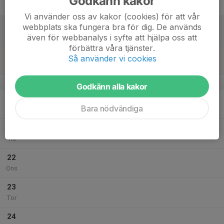
Godkänn kakor
Fre
Vi använder oss av kakor (cookies) för att vår
18
webbplats ska fungera bra för dig. De används
Lör
även för webbanalys i syfte att hjälpa oss att
förbättra våra tjänster.
19
Så använder vi cookies
Sön
v.17
Godkänn alla kakor
20
Bara nödvändiga
Mån
21
Tis
22
Ons
23
Tor
24