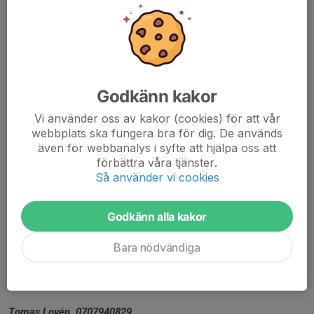
samlingar räknar vi med att ni föräldrar ställer upp och
hjälper till vid träningen.
Deltagaravgift (inklusive
försäkring) 200 kronor
Avgiften faktureras ut via mail till målsmän från vår
hemsida Svenska lag. Summan inkluderar
Godkänn kakor
medlemsavgift/deltagaravgift som är uppdelad på fakturan.
Vi använder oss av kakor (cookies) för att vår
Går ju även betala direkt till föreningen på Bankgiro 522-
webbplats ska fungera bra för dig. De används
0470 eller swish 1231830520.
även för webbanalys i syfte att hjälpa oss att
Märk betalningen med barnets
förbättra våra tjänster.
namn och personnummer*
Så använder vi cookies
Finns även
familjemedlemskap
*Föreningens integretitspolicy
Godkänn alla kakor
Bara nödvändiga
VÄLKOMNA!
Kontaktpersoner/Ledare
Tomas Lovén 0707940829