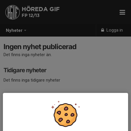
HÖREDA GIF
FP 12/13
Logga in
Nyheter
Ingen nyhet publicerad
Det finns inga nyheter än.
Tidigare nyheter
Det finns inga tidigare nyheter