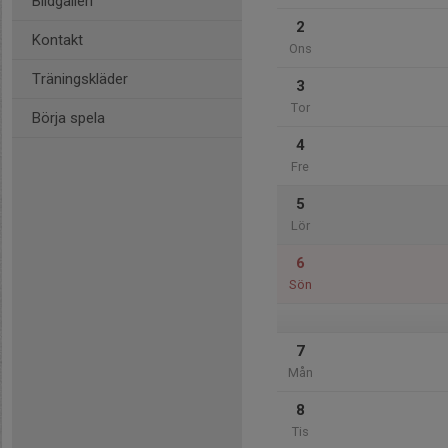
Bildgalleri
2
Kontakt
Ons
Träningskläder
3
Tor
Börja spela
4
Fre
5
Lör
6
Sön
7
Mån
8
Tis