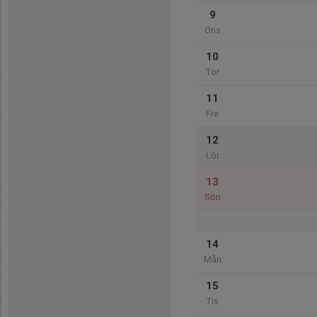
9
Ons
10
Tor
11
Fre
12
Lör
13
Sön
14
Mån
15
Tis