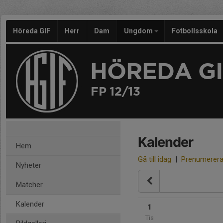
Höreda GIF
Herr
Dam
Ungdom
Fotbollsskola
HÖREDA GI
FP 12/13
Kalender
Hem
Gå till idag
|
Prenumerer
Nyheter
Matcher
Kalender
1
Tis