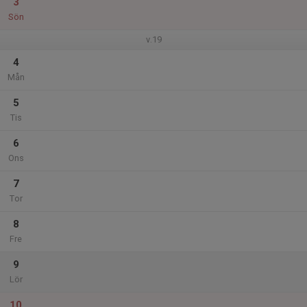
3
Sön
v.19
4
Mån
5
Tis
6
Ons
7
Tor
8
Fre
9
Lör
10