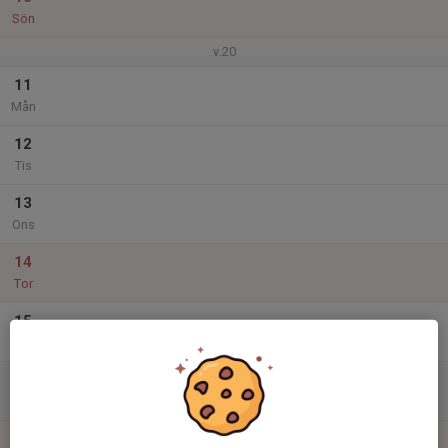
Sön
v.20
11
Mån
12
Tis
13
Ons
14
Tor
15
Fre
16
Lör
17