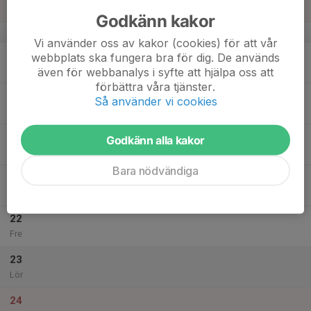
Sön
Godkänn kakor
v.21
Vi använder oss av kakor (cookies) för att vår
18
webbplats ska fungera bra för dig. De används
Mån
även för webbanalys i syfte att hjälpa oss att
förbättra våra tjänster.
19
Så använder vi cookies
Tis
20
Godkänn alla kakor
Ons
Bara nödvändiga
21
Tor
22
Fre
23
Lör
24