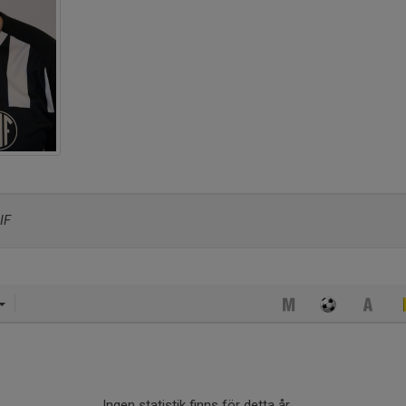
IF
Ingen statistik finns för detta år