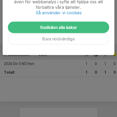
även för webbanalys i syfte att hjälpa oss att
Ålder
34 år
förbättra våra tjänster.
Så använder vi cookies
Moderklubb: 
 Höreda GIF
Godkänn alla kakor
Bara nödvändiga
A-LAGSSERIER
2026
2026 Div 5 NÖ Herr
1
0
1
0
Totalt
1
0
1
0