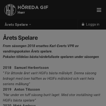
HÖREDA GIF
Herr
Logga in
Årets Spelare
Årets Spelare
From säsongen 2018 ersattes Karl-Everts VPR av
vandringspokalen Årets spelare.
Pokalen tilldelas bästa/värdefullaste spelaren under säsongen
2018 Samuel Herbertsson
” För åttonde året varit HGIFs bästa målskytt. Denna säsong
bidragit med över hälften av HGIFs målskörd och varit hela
seriens målkung”
2019 Anton Titusson
”Har under en tuff säsong burit laget. Med stor inställning varit
HGIFs bästa spelare”
2020 Maté Ambrus