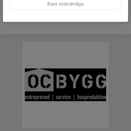
Under hösten visat vägen med många avgörande mål
”
Bara nödvändiga