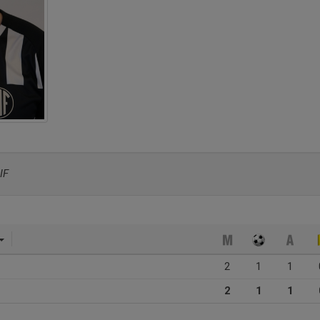
IF
2
1
1
2
1
1