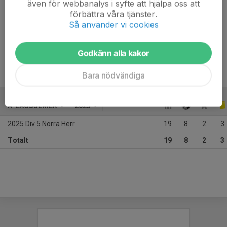
även för webbanalys i syfte att hjälpa oss att
Ålder
34 år
förbättra våra tjänster.
Så använder vi cookies
Moderklubb: 
 Höreda GIF
Godkänn alla kakor
Bara nödvändiga
A-LAGSSERIER
2025
2025 Div 5 Norra Herr
19
8
2
3
Totalt
19
8
2
3