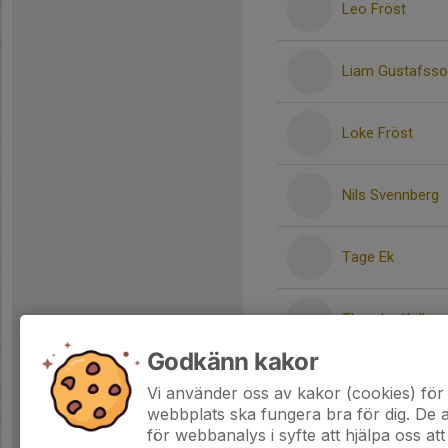
Leo Fröst
Liam Gustafss
Loke Fröst
Nils Svennberg
Tage Ek
Theodor Källner
Godkänn kakor
Walter Isacson
Vi använder oss av kakor (cookies) för 
webbplats ska fungera bra för dig. De
för webbanalys i syfte att hjälpa oss att