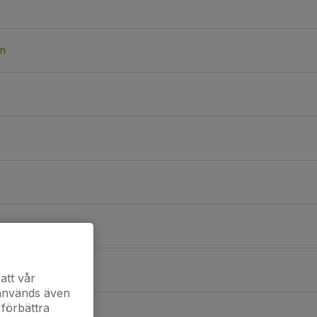
on
att vår
 används även
 förbättra