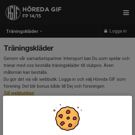
HÖREDA GIF
FP 14/15
Logga in
Träningskläder
Träningskläder
Genom vår samarbetspartner Intersport kan Du som spelar och
tränar med oss beställa träningskläder till clubpris. Även
målsmän kan beställa.
Du gör det via vår webbutik. Logga in och välj Höreda GIF som
förening. Det blir bonus både till Dej och föreningen.
Till webbutiken