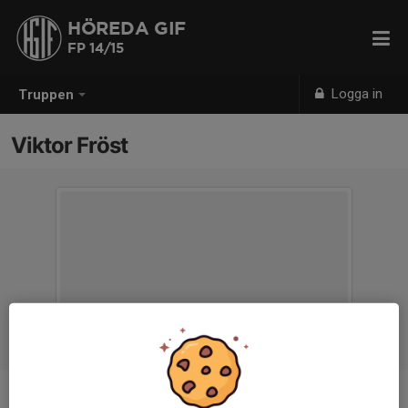
HÖREDA GIF
FP 14/15
Logga in
Truppen
Viktor Fröst
Titel
Tränare