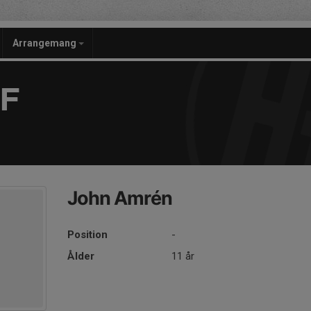
Arrangemang
F
John Amrén
Position
-
Ålder
11 år