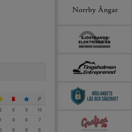
2
0
0
10
1
0
0
7
0
0
0
0