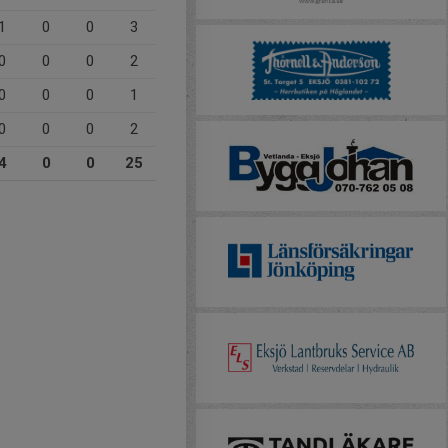
1
0
0
3
0
0
0
2
0
0
0
1
0
0
0
2
4
0
0
25