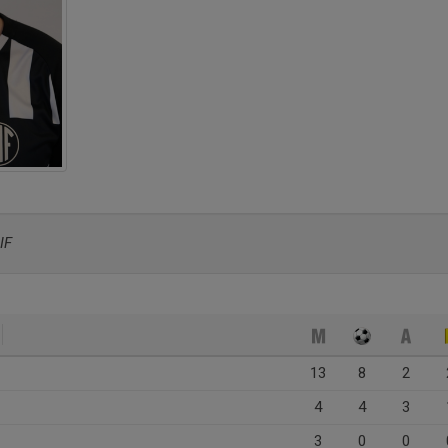
IF
13
8
2
4
4
3
3
0
0