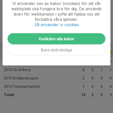
Vi använder oss av kakor (cookies) för att vår
Ålder
34 år
webbplats ska fungera bra för dig. De används
även för webbanalys i syfte att hjälpa oss att
förbättra våra tjänster.
Så använder vi cookies
Moderklubb: 
 Höreda GIF
Godkänn alla kakor
Bara nödvändiga
ALLA SERIER
2010
2010 Div 6 Tranås
2
0
2
0
2010 Utv B Norra
8
2
1
1
2010 Smålandscupen
2
0
0
0
2010 Träningsmatcher
1
0
0
0
Totalt
13
2
3
1