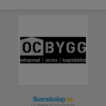
För
smarta
idrottsföreningar