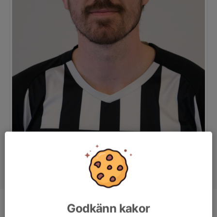
Godkänn kakor
Position
Mittfältare