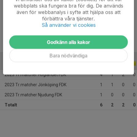
Ålder
34 år
webbplats ska fungera bra för dig. De används
även för webbanalys i syfte att hjälpa oss att
förbättra våra tjänster.
Så använder vi cookies
Moderklubb: 
 Höreda GIF
Godkänn alla kakor
Bara nödvändiga
TRÄNINGSMATCHER
2023
2023 Tr.matcher Höglandet FDK
4
1
2
0
2023 Tr.matcher Jönköping FDK
1
1
0
0
2023 Tr.matcher Njudung FDK
1
0
0
0
Totalt
6
2
2
0