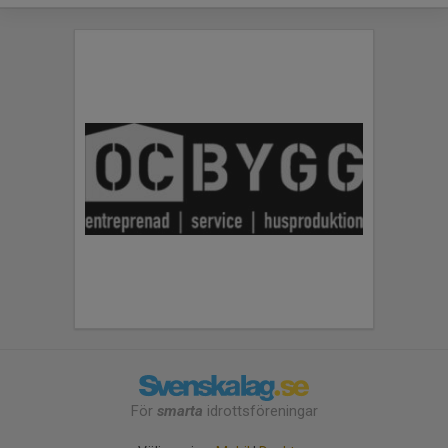
För
smarta
idrottsföreningar