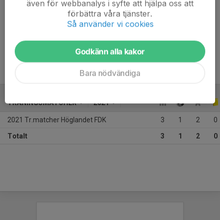
även för webbanalys i syfte att hjälpa oss att
Ålder
34 år
förbättra våra tjänster.
Så använder vi cookies
Moderklubb: 
 Höreda GIF
Godkänn alla kakor
Bara nödvändiga
TRÄNINGSMATCHER
2021
2021 Tr.matcher Höglandet FDK
3
1
2
0
Totalt
3
1
2
0