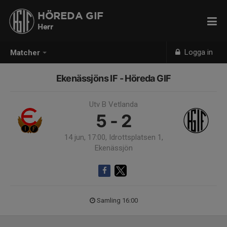
HÖREDA GIF
Herr
Logga in
Matcher
Ekenässjöns IF - Höreda GIF
Utv B Vetlanda
5 - 2
14 jun, 17:00, Idrottsplatsen 1,
Ekenässjön
Samling 16:00