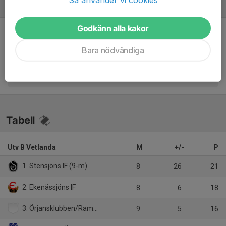
Referat
Godkänn alla kakor
Inget referat skrivet
Bara nödvändiga
Tabell
Utv B Vetlanda
M
+/-
P
1. Stensjöns IF (9-m)
8
26
21
2. Ekenässjöns IF
8
6
18
3. Örjansklubben/Ramkvilla IF (9-m)
9
5
16