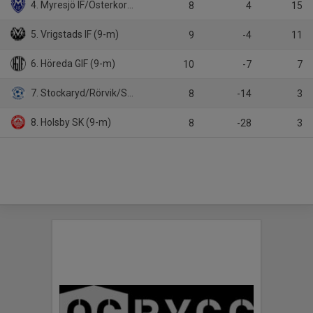
4. Myresjö IF/Österkorsberga IF
8
4
15
5. Vrigstads IF (9-m)
9
-4
11
6. Höreda GIF (9-m)
10
-7
7
7. Stockaryd/Rörvik/Sävsjö (9-m)
8
-14
3
8. Holsby SK (9-m)
8
-28
3