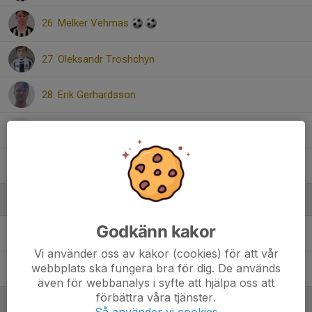
26. Melker Vehmas
27. Oleksandr Troshchyn
28. Erik Gerhardsson
Carl Källner
Oskar Brinkhammar
Ledare
Godkänn kakor
Ingemar Lien Ekelund
Ledare
Vi använder oss av kakor (cookies) för att vår
webbplats ska fungera bra för dig. De används
Tomas Andersson
Assisterande Tränare
även för webbanalys i syfte att hjälpa oss att
förbättra våra tjänster.
Så använder vi cookies