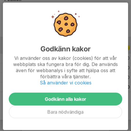
Ålder
20 år
Godkänn kakor
ALLA SERIER
ALLA ÅR
Vi använder oss av kakor (cookies) för att vår
2026
5
1
0
0
webbplats ska fungera bra för dig. De används
2019
3
0
0
0
även för webbanalys i syfte att hjälpa oss att
förbättra våra tjänster.
2017
9
0
0
0
Så använder vi cookies
Totalt
17
1
0
0
Godkänn alla kakor
Bara nödvändiga