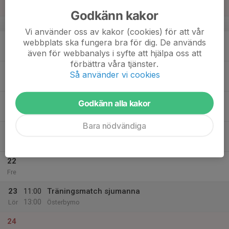
13:00
Sön
Rännebog
Godkänn kakor
v.34
Vi använder oss av kakor (cookies) för att vår
18
webbplats ska fungera bra för dig. De används
Mån
även för webbanalys i syfte att hjälpa oss att
förbättra våra tjänster.
19
17:30
Träning
Så använder vi cookies
18:30
Tis
Höredavallen
20
Godkänn alla kakor
Ons
Bara nödvändiga
21
17:30
Träning
18:30
Tor
Höredavallen
22
Fre
23
11:00
Träningsmatch sjumanna
13:00
Lör
Österbymo
24