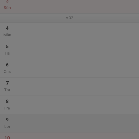
3
Sön
v.32
4
Mån
5
Tis
6
Ons
7
Tor
8
Fre
9
Lör
10