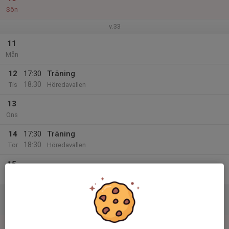
Sön
v.33
11
Mån
12
17:30
Träning
18:30
Tis
Höredavallen
13
Ons
14
17:30
Träning
18:30
Tor
Höredavallen
15
Fre
16
Lör
17
10:00
Poolspel i Ränneborg