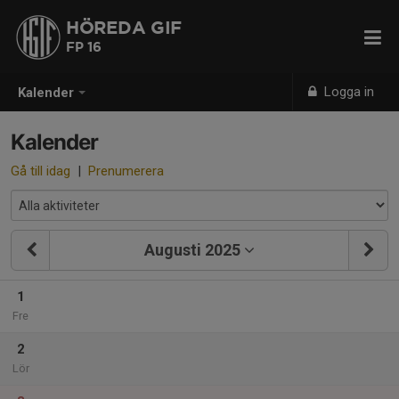
HÖREDA GIF
FP 16
Logga in
Kalender
Kalender
Gå till idag
|
Prenumerera
Augusti 2025
1
Fre
2
Lör