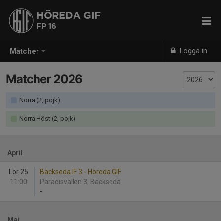
HÖREDA GIF
FP 16
Logga in
Matcher
Matcher 2026
Norra (2, pojk)
Norra Höst (2, pojk)
April
Lör 25
Bäckseda IF 3 - Höreda GIF
11:00
Paradisvallen 3, Bäckseda
-
Maj