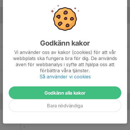
-
Augusti
Tis 18
Höreda GIF - IF Eksjö Fotboll 8
18:30
Höredavallen
-
Godkänn kakor
Vi använder oss av kakor (cookies) för att vår
Sön 23
Hvetlanda GIF 2 - Höreda GIF
webbplats ska fungera bra för dig. De används
11:00
Nydala IP 2, Vetlanda
även för webbanalys i syfte att hjälpa oss att
-
förbättra våra tjänster.
Så använder vi cookies
Sön 30
Höreda GIF - Bäckseda IF 3
13:00
Höredavallen
-
Godkänn alla kakor
September
Bara nödvändiga
Lör 5
Aneby/Bälaryd 2 - Höreda GIF
13:00
Tallåsen
-