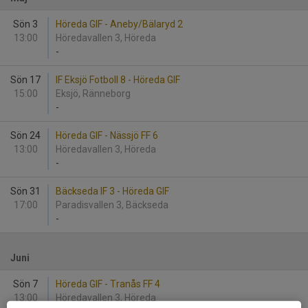
Sön 3
Höreda GIF - Aneby/Bälaryd 2
13:00
Höredavallen 3, Höreda
-
Sön 17
IF Eksjö Fotboll 8 - Höreda GIF
15:00
Eksjö, Ränneborg
-
Sön 24
Höreda GIF - Nässjö FF 6
13:00
Höredavallen 3, Höreda
-
Sön 31
Bäckseda IF 3 - Höreda GIF
17:00
Paradisvallen 3, Bäckseda
-
Juni
Sön 7
Höreda GIF - Tranås FF 4
13:00
Höredavallen 3, Höreda