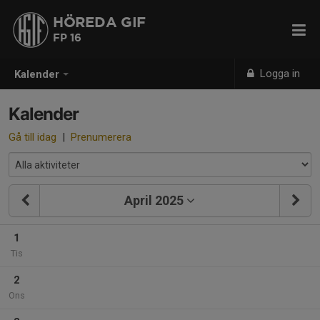
HÖREDA GIF
FP 16
Logga in
Kalender
Kalender
Gå till idag
|
Prenumerera
April 2025
1
Tis
2
Ons