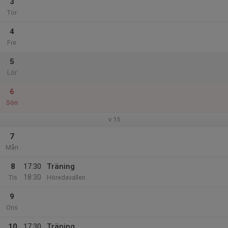
3
Tor
4
Fre
5
Lör
6
Sön
v.15
7
Mån
8
17:30
Träning
18:30
Tis
Höredavallen
9
Ons
10
17:30
Träning