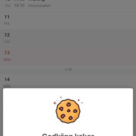
18:30
Tor
Höredavallen
11
Fre
12
Lör
13
Sön
v.16
14
Mån
15
17:30
Träning
18:30
Tis
Höredavallen
16
Ons
17
17:30
Träning