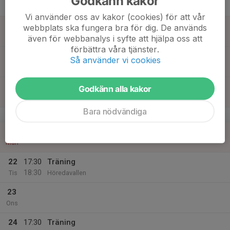
Godkänn kakor
18:30
Tor
Höredavallen
Vi använder oss av kakor (cookies) för att vår
18
webbplats ska fungera bra för dig. De används
Fre
även för webbanalys i syfte att hjälpa oss att
förbättra våra tjänster.
19
Så använder vi cookies
Lör
20
Godkänn alla kakor
Sön
Bara nödvändiga
v.17
21
Mån
22
17:30
Träning
18:30
Tis
Höredavallen
23
Ons
24
17:30
Träning