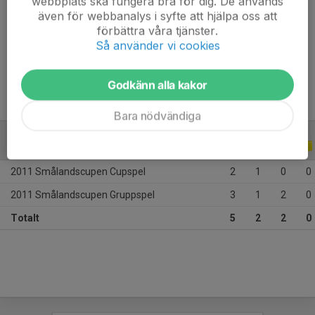
webbplats ska fungera bra för dig. De används
Ålder
34 år
även för webbanalys i syfte att hjälpa oss att
förbättra våra tjänster.
Så använder vi cookies
Moderklubb: 
 Höreda GIF
Godkänn alla kakor
Bara nödvändiga
CUPER
2011
2011 Smålandscupen Cupspel
2
1
0
0
2011 Smålandscupen Gruppspel
3
1
2
0
Totalt
5
2
2
0