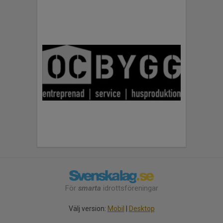
För
smarta
idrottsföreningar
Välj version:
Mobil
|
Desktop