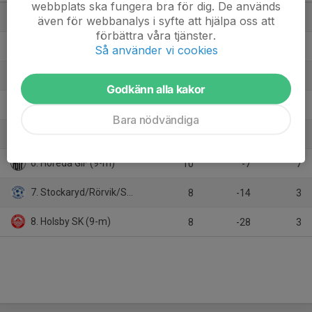
webbplats ska fungera bra för dig. De används
1. Stensjöns IF (9-m)
8
26
21
även för webbanalys i syfte att hjälpa oss att
förbättra våra tjänster.
2. Ekenässjöns IF
8
6
18
Så använder vi cookies
3. Örjansklubben/Ramkvilla IF (9-m)
9
5
16
Godkänn alla kakor
4. Myresjö IF/Österkorsberga IF
8
4
15
Bara nödvändiga
5. Vrigstads IF (9-m)
9
-4
11
6. Höreda GIF (9-m)
10
-7
7
7. Stockaryd/Rörvik/Sävsjö (9-m)
8
-14
3
8. Holsby SK (9-m)
8
-28
3