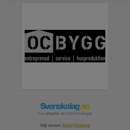
För
smarta
idrottsföreningar
Välj version:
Mobil
|
Desktop