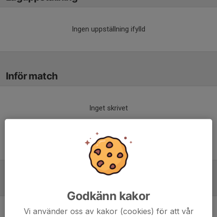
Ingen uppställning ifylld
Inför match
Inget skrivet
Tabell
Godkänn kakor
Vi använder oss av kakor (cookies) för att vår
Utv B Vetlanda
M
+/-
P