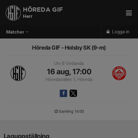
HÖREDA GIF
Herr
Logga in
Matcher
Höreda GIF - Holsby SK (9-m)
Utv B Vetlanda
16 aug, 17:00
Höredavallen 1, Höreda
Samling 16:00
Laguppställning