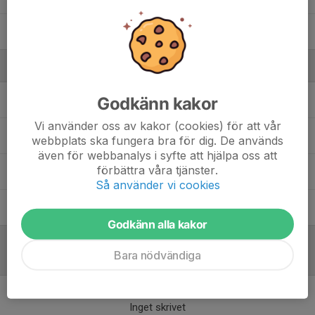
Oskar Levin
Ledare
Godkänn kakor
Ingemar Lien Ekelund
Ledare
Vi använder oss av kakor (cookies) för att vår
Krister Herbertsson
Assisterande Tränare
webbplats ska fungera bra för dig. De används
även för webbanalys i syfte att hjälpa oss att
förbättra våra tjänster.
Tomas Andersson
Assisterande Tränare
Så använder vi cookies
Tommy Hvit
Tränare
Godkänn alla kakor
Bara nödvändiga
Referat
Inget skrivet