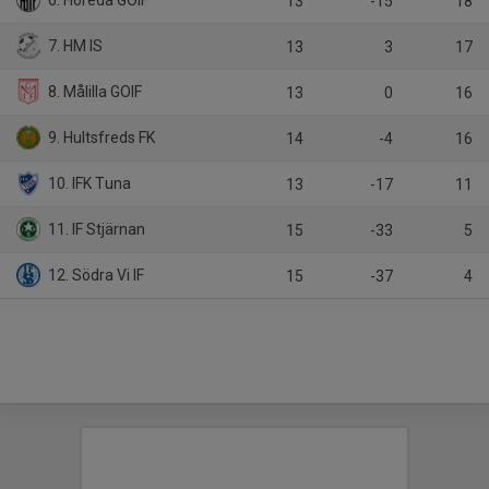
6. Höreda GOIF
13
-15
18
7. HM IS
13
3
17
8. Målilla GOIF
13
0
16
9. Hultsfreds FK
14
-4
16
10. IFK Tuna
13
-17
11
11. IF Stjärnan
15
-33
5
12. Södra Vi IF
15
-37
4