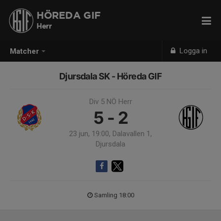
HÖREDA GIF
Herr
Logga in
Matcher
Djursdala SK - Höreda GIF
Div 5 NÖ Herr
5 - 2
23 jun, 19:00, Dalavallen 1,
Djursdala
Samling 18:00