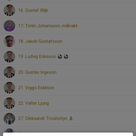
16. Gustaf Wijk
17. Tintin Johansson, målvakt
18. Jakob Gustafsson
19. Ludvig Eriksson
20. Gustav Ingeson
21. Viggo Eskilson
22. Valter Ljung
27. Oleksandr Troshchyn
28. Erik Gerhardsson