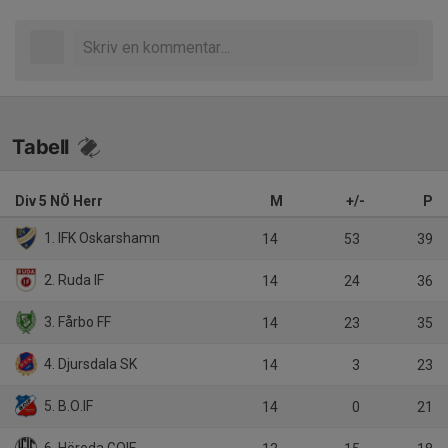
Tabell
Div 5 NÖ Herr
M
+/-
P
1. IFK Oskarshamn
14
53
39
2. Ruda IF
14
24
36
3. Fårbo FF
14
23
35
4. Djursdala SK
14
3
23
5. B.O.IF
14
0
21