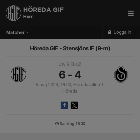
HÖREDA GIF
Herr
Logga in
Matcher
Höreda GIF - Stensjöns IF (9-m)
Utv B Eksjö
6 - 4
6 aug 2024, 19:00, Höredavallen 1,
Höreda
Samling 18:00