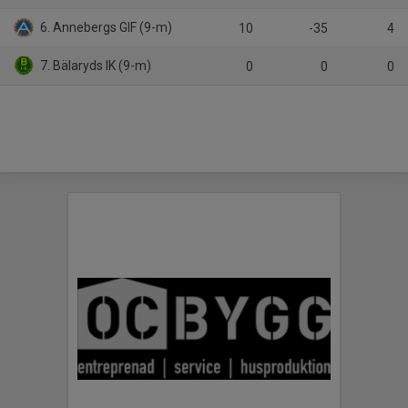
6. Annebergs GIF (9-m)
10
-35
4
7. Bälaryds IK (9-m)
0
0
0