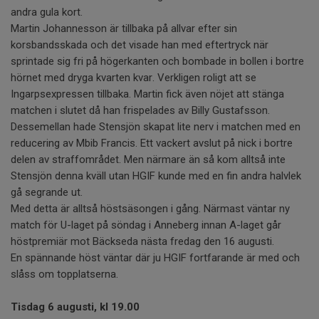
andra gula kort.
Martin Johannesson är tillbaka på allvar efter sin
korsbandsskada och det visade han med eftertryck när
sprintade sig fri på högerkanten och bombade in bollen i bortre
hörnet med dryga kvarten kvar. Verkligen roligt att se
Ingarpsexpressen tillbaka. Martin fick även nöjet att stänga
matchen i slutet då han frispelades av Billy Gustafsson.
Dessemellan hade Stensjön skapat lite nerv i matchen med en
reducering av Mbib Francis. Ett vackert avslut på nick i bortre
delen av straffområdet. Men närmare än så kom alltså inte
Stensjön denna kväll utan HGIF kunde med en fin andra halvlek
gå segrande ut.
Med detta är alltså höstsäsongen i gång. Närmast väntar ny
match för U-laget på söndag i Anneberg innan A-laget går
höstpremiär mot Bäckseda nästa fredag den 16 augusti.
En spännande höst väntar där ju HGIF fortfarande är med och
slåss om topplatserna.
Tisdag 6 augusti, kl 19.00