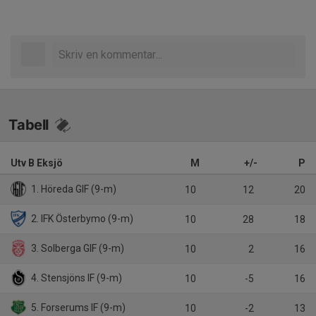
Tabell
Utv B Eksjö
M
+/-
P
1. Höreda GIF (9-m)
10
12
20
2. IFK Österbymo (9-m)
10
28
18
3. Solberga GIF (9-m)
10
2
16
4. Stensjöns IF (9-m)
10
-5
16
5. Forserums IF (9-m)
10
-2
13