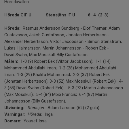
Höredavallen
Höreda GIF U - Stensjöns IF U 6- 4 (2-3)
Höreda:
Rasmus Andersson Sundberg - Elof Themar, Adam
Gustavsson, Jakob Gustafsson, Jonatan Herbertsson -
Alexander Herbertsson, Viktor Jacobsson - Simon Stenström,
Lukas Hjalmarsson, Martin Johannesson - Robert Eek -
David Svahn, Max Mosskull, Billy Gustafsson
Målen:
1-0 (9) Robert Eek (Viktor Jacobsson); 1-1 (14)
Mohammed Abdullahi Iman; 1-2 (28) Mohammed Abdullahi
Iman; 1-3 (29) Khalifa Mohammad; 2-3 (37) Robert Eek
(Jonatan Herbertsson); 3-3 (52) Max Mosskull (Robert Eek); 4-
3 (58) David Svahn (Robert Eek); 5-3 (73) Martin Johannesson
(Max Mosskull); 5-4 (84) Mbib Francis; 6-4 (87) Martin
Johannesson (Billy Gustafsson).
Utvisning:
Stensjön:
Adam Larsson (62) (2 gula)
Varningar:
Höreda:
Inga.
Domare:
Yousef Issa