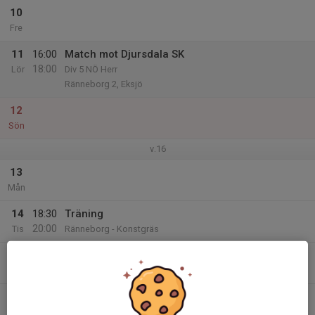
10
Fre
11
16:00
Match mot Djursdala SK
18:00
Lör
Div 5 NÖ Herr
Ränneborg 2, Eksjö
12
Sön
v.16
13
Mån
14
18:30
Träning
20:00
Tis
Ränneborg - Konstgräs
15
Ons
16
20:00
Träning
21:30
Tor
Ränneborg - Konstgräs