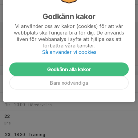
17
Godkänn kakor
Fre
Vi använder oss av kakor (cookies) för att vår
18
13:00
Match mot B.O.IF
webbplats ska fungera bra för dig. De används
15:00
Lör
Div 5 NÖ Herr
även för webbanalys i syfte att hjälpa oss att
Odenskans 1, Odensvi
förbättra våra tjänster.
Så använder vi cookies
19
Sön
Godkänn alla kakor
v.17
20
Bara nödvändiga
Mån
21
18:30
Träning
20:00
Tis
Höredavallen
22
Ons
23
18:30
Träning