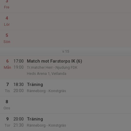
3
Fre
4
Lör
5
Sön
v.15
6
17:00
Match mot Farstorps IK (6)
19:00
Mån
Tr.matcher Herr - Njudung FDK
Heds Arena 1, Vetlanda
7
18:30
Träning
20:00
Tis
Ränneborg - Konstgräs
8
Ons
9
20:00
Träning
21:30
Tor
Ränneborg - Konstgräs