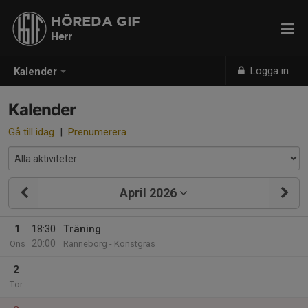
HÖREDA GIF
Herr
Logga in
Kalender
Kalender
Gå till idag
|
Prenumerera
April 2026
1
18:30
Träning
20:00
Ons
Ränneborg - Konstgräs
2
Tor