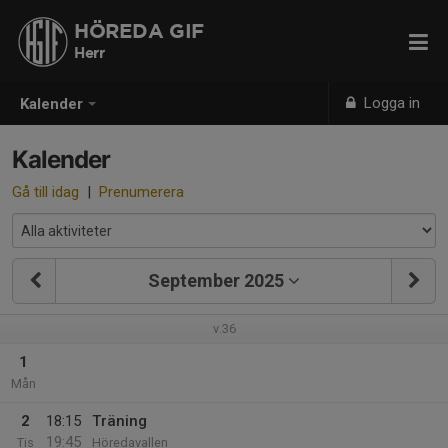
HÖREDA GIF
Herr
Logga in
Kalender
Kalender
Gå till idag
|
Prenumerera
September 2025
v.36
1
Mån
2
18:15
Träning
19:45
Tis
Höredavallen