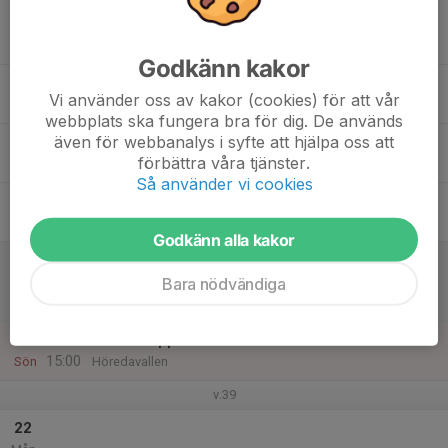
16
19:00
Match mot IFK S-RIF (9-m)
21:00
Tis
Utv B Eksjö
Hofgårdsvallen 2, Sävsjö
Godkänn kakor
17
Vi använder oss av kakor (cookies) för att vår
Ons
webbplats ska fungera bra för dig. De används
även för webbanalys i syfte att hjälpa oss att
18
18:00
Träning
förbättra våra tjänster.
19:30
Tor
Höredavallen
Så använder vi cookies
19
Fre
Godkänn alla kakor
20
15:00
Match mot Bodafors SK
17:00
Bara nödvändiga
Lör
Div 5 Norra Herr
Emåvallen 1, Bodafors
21
13:00
Höredaloppet
15:00
Sön
Höredavallen
v.39
22