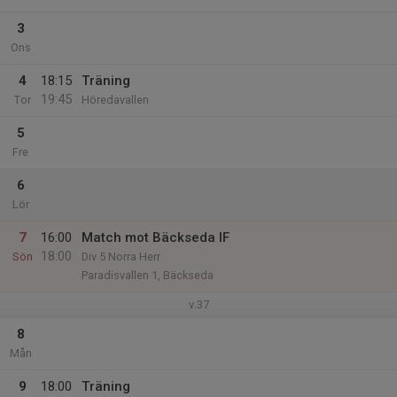
3
Ons
4
18:15
Träning
19:45
Tor
Höredavallen
5
Fre
6
Lör
7
16:00
Match mot Bäckseda IF
18:00
Sön
Div 5 Norra Herr
Paradisvallen 1, Bäckseda
v.37
8
Mån
9
18:00
Träning