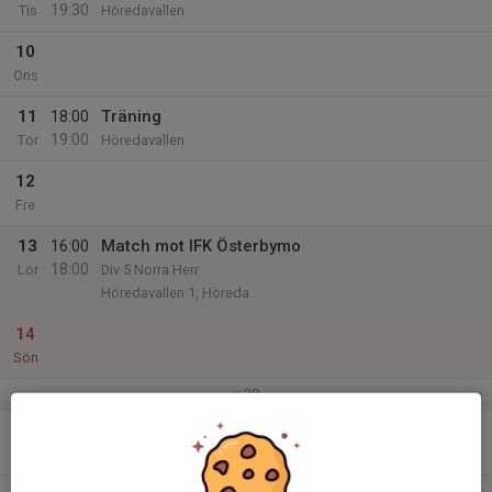
19:30
Tis
Höredavallen
10
Ons
11
18:00
Träning
19:00
Tor
Höredavallen
12
Fre
13
16:00
Match mot IFK Österbymo
18:00
Lör
Div 5 Norra Herr
Höredavallen 1, Höreda
14
Sön
v.38
15
Mån