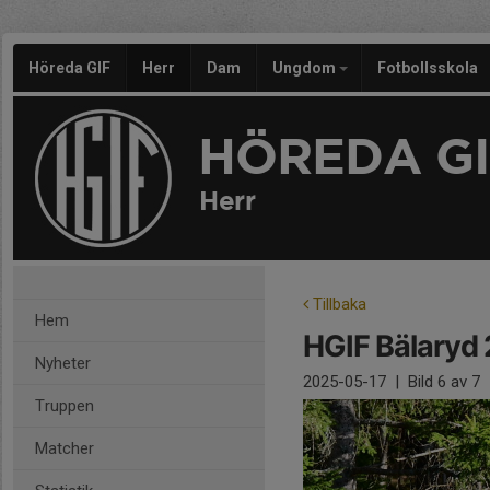
Höreda GIF
Herr
Dam
Ungdom
Fotbollsskola
HÖREDA GI
Herr
Tillbaka
Hem
HGIF Bälaryd
Nyheter
2025-05-17
|
Bild
6
av 7
Truppen
Matcher