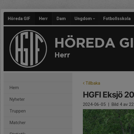
Höreda GIF
Herr
Dam
Ungdom
Fotbollsskola
HÖREDA GI
Herr
Tillbaka
Hem
HGFI Eksjö 2
Nyheter
2024-06-05
|
Bild
4
av 22
Truppen
Matcher