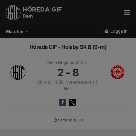
HÖREDA GIF
Dam
Logga in
Matcher
Höreda GIF - Holsby SK B (9-m)
Div 5 Höglandet Dam
2 - 8
28 maj, 19:00, Nytomtavallen 1,
Hult
Samling 18:00