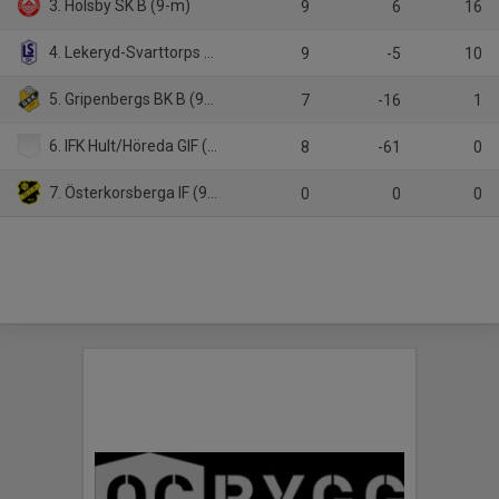
3. Holsby SK B (9-m)
9
6
16
4. Lekeryd-Svarttorps SK (9-m)
9
-5
10
5. Gripenbergs BK B (9-m)
7
-16
1
6. IFK Hult/Höreda GIF (9-m)
8
-61
0
7. Österkorsberga IF (9-m)
0
0
0