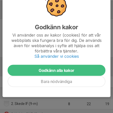
Referat
Godkänn kakor
Inget referat skrivet
Vi använder oss av kakor (cookies) för att vår
webbplats ska fungera bra för dig. De används
även för webbanalys i syfte att hjälpa oss att
förbättra våra tjänster.
Så använder vi cookies
Tabell
Godkänn alla kakor
Bara nödvändiga
Div 5 Höglandet Dam
M
+/-
P
1. Nässjö FF U (9-m)
9
54
27
2. Skede IF (9-m)
8
22
19