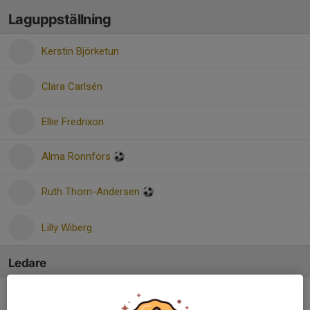
Laguppställning
Kerstin Björketun
Clara Carlsén
Ellie Fredrixon
Alma Ronnfors
Ruth Thorn-Andersen
Lilly Wiberg
Ledare
Mattias Ingeson
Tränare