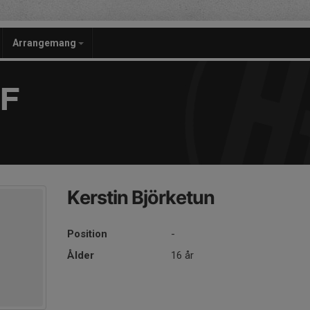
Arrangemang
F
Kerstin Björketun
Position
-
Ålder
16 år