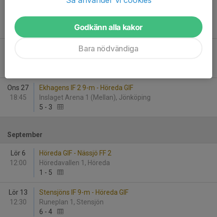
Ons 20
Höreda GIF - Stensjöns IF 9-m
18:45
Höredavallen 1, Höreda
Godkänn alla kakor
0
-
4
Bara nödvändiga
Sön 24
Höreda GIF - Forserums IF
19:00
Ränneborg 4, Eksjö
2
-
3
Ons 27
Ekhagens IF 2 9-m - Höreda GIF
18:45
Inslaget Arena 1 (Mellan), Jönköping
5
-
3
September
Lör 6
Höreda GIF - Nässjö FF 2
12:00
Höredavallen 1, Höreda
1
-
5
Lör 13
Stensjöns IF 9-m - Höreda GIF
12:30
Runeplan 1, Stensjön
6
-
4