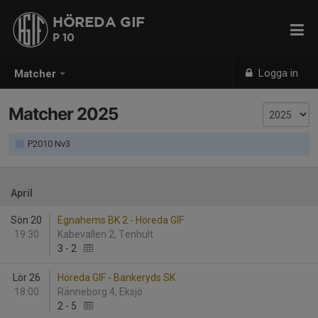
HÖREDA GIF
P 10
Logga in
Matcher
Matcher 2025
P2010 Nv3
April
Sön 20
Egnahems BK 2 - Höreda GIF
19:30
Kabevallen 2, Tenhult
3
-
2
Lör 26
Höreda GIF - Bankeryds SK
18:00
Ränneborg 4, Eksjö
2
-
5