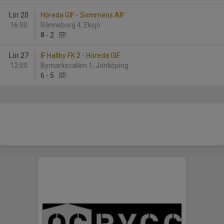
Lör 20
Höreda GIF - Sommens AIF
16:00
Ränneborg 4, Eksjö
8
-
2
Lör 27
IF Hallby FK 2 - Höreda GIF
12:00
Bymarksvallen 1, Jönköping
6
-
5