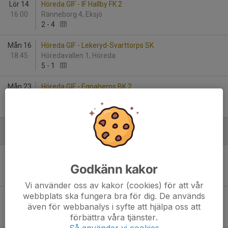
Lör 14
Höreda GIF - IF Hallby FK 2
16:00
Ränneborg 4, Eksjö
2
-
4
Mån 16
Höreda GIF - Lekeryd-Svarttorps SK
18:45
Höredavallen 1, Höreda
5
-
1
Mån 23
Höreda GIF - Egnahems BK 2
18:45
Höredavallen 1, Höreda
1
-
4
Augusti
Tis 12
Bankeryds SK - Höreda GIF
19:00
Furuvik 1, Bankeryd
Godkänn kakor
5
-
0
Vi använder oss av kakor (cookies) för att vår
webbplats ska fungera bra för dig. De används
Sön 17
Lekeryd-Svarttorps SK - Höreda GIF
även för webbanalys i syfte att hjälpa oss att
18:00
Furuvi 1, Lekeryd
förbättra våra tjänster.
4
-
2
Så använder vi cookies