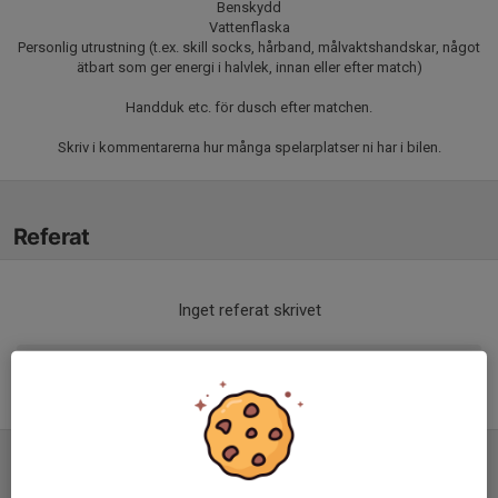
Benskydd
Vattenflaska
Personlig utrustning (t.ex. skill socks, hårband, målvaktshandskar, något
ätbart som ger energi i halvlek, innan eller efter match)
Handduk etc. för dusch efter matchen.
Skriv i kommentarerna hur många spelarplatser ni har i bilen.
Referat
Inget referat skrivet
Tabell