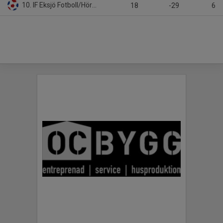
10. IF Eksjö Fotboll/Höreda GIF
18
-29
6