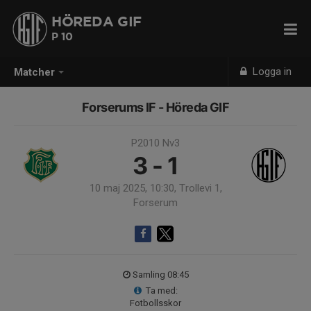
HÖREDA GIF
P 10
Logga in
Matcher
Forserums IF - Höreda GIF
P2010 Nv3
3 - 1
10 maj 2025, 10:30, Trollevi 1,
Forserum
Samling 08:45
Ta med:
Fotbollsskor