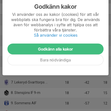
Godkänn kakor
P2010 Nv3
M
+/-
P
Vi använder oss av kakor (cookies) för att vår
webbplats ska fungera bra för dig. De används
1. Bankeryds SK
18
60
44
även för webbanalys i syfte att hjälpa oss att
förbättra våra tjänster.
2. Egnahems BK 2
18
44
43
Så använder vi cookies
3. Nässjö FF 2
18
46
39
Godkänn alla kakor
4. Ekhagens IF 2 9-m
18
30
39
Bara nödvändiga
5. Forserums IF
18
9
25
6. IF Hallby FK 2
18
-14
25
7. Lekeryd-Svarttorps SK
18
-42
18
8. Stensjöns IF 9-m
18
-47
15
9. Sommens AIF
18
-57
12