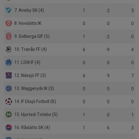
7. Aneby SK (4)
1
2
3
8. Hovslätts IK
0
0
0
9. Solberga GIF (5)
1
-2
0
10. Tranås FF (4)
6
-9
4
11. LSW IF (4)
0
0
0
12. Nässjö FF (3)
6
9
7
13. Waggeryds IK (3)
0
0
0
14. IF Eksjö Fotboll (B)
0
0
0
15. Hjorted-Totebo (5)
1
0
1
16. Råslätts SK (4)
1
6
3