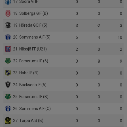
17. Södra Vi IF
0
0
0
18. Solberga GIF (B)
0
0
0
19. Höreda GOIF (5)
3
-2
3
20. Sommens AIF (5)
5
4
10
21. Nässjö FF (U21)
2
0
2
22. Forserums IF (6)
3
8
9
23. Habo IF (B)
0
0
0
24. Bäckseda IF (5)
0
0
0
25. Forserums IF (B)
0
0
0
26. Sommens AIF (C)
0
0
0
27. Torpa AIS (B)
0
0
0