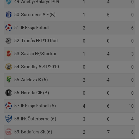
49. Aneby/Bälaryd P09
1
-4
0
50. Sommens AIF (B)
1
-5
0
51. IF Eksjö Fotboll
2
6
6
52. Tranås FF P10 Röd
0
0
0
53. Sävsjö FF/Stockaryd/Rörvik (P18)
1
4
3
54. Smedby AIS P2010
0
0
0
55. Adelövs IK (6)
2
-4
0
56. Höreda GIF (B)
0
0
0
57. IF Eksjö Fotboll (5)
4
6
10
58. IFK Österbymo (6)
3
0
4
59. Bodafors SK (6)
2
7
6