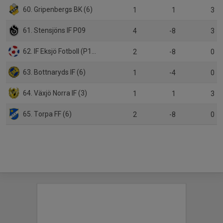
60. Gripenbergs BK (6)
1
1
3
61. Stensjöns IF P09
4
-8
3
62. IF Eksjö Fotboll (P18)
2
-8
0
63. Bottnaryds IF (6)
1
-4
0
64. Växjö Norra IF (3)
1
1
3
65. Torpa FF (6)
2
-8
0