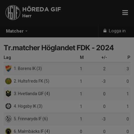
HÖREDA GIF
Herr
Logga in
Matcher
Tr.matcher Höglandet FDK - 2024
Lag
M
+/-
P
1. Borens IK (3)
1
2
3
2. Hultsfreds FK (5)
1
-3
0
3. Hvetlanda GIF (4)
1
0
1
4. Högsby IK (3)
1
0
1
5. Frinnaryds IF (6)
1
-3
0
6. Malmbäcks IF (4)
0
0
0