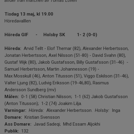
Bilder från matchen av Tomas Lovén
Tisdag 13 maj, kl 19.00
Höredavalllen
Höreda GIF - Holsby SK 1- 2 (0-0)
Höreda:
Arvid Tellt - Elof Themar (82), Alexander Herbertsson,
Jonatan Herbertsson, Axel Nilsson (51-80) - David Svahn (80),
Gustaf Wijk (80), Jakob Gustafsson, Billy Gustafsson (31-46) -
Samuel Herbertsson, Martin Johannesson (19) -
Max Mosskull (46), Anton Titusson (51), Viggo Eskilson (31-46),
Valter Ljung (82), Ludvig Eriksson (19-46,80), Rasmus
Andersson Sundberg (mv)
Målen:
0-1 (58) Christian Nilsson; 1-1 (62) Jakob Gustafsson
(Anton Titusson); 1-2 (74) Joakim Lilja.
Varningar:
Höreda:
Alexander Herbertsson.
Holsby:
Inga
Domare:
Kristian Svensson
Ass Domare:
Javad Sadeqi; Mhd Essam Aljokhi
Publik:
132