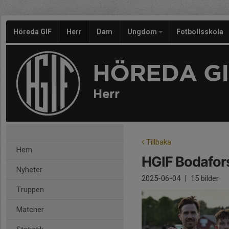
Höreda GIF
Herr
Dam
Ungdom
Fotbollsskola
HÖREDA GI
Herr
Tillbaka
Hem
HGIF Bodafor
Nyheter
2025-06-04
|
15 bilder
Truppen
Matcher