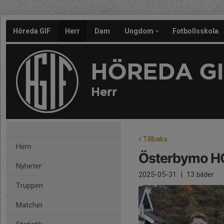
Höreda GIF
Herr
Dam
Ungdom
Fotbollsskola
HÖREDA GI
Herr
Tillbaka
Hem
Österbymo H
Nyheter
2025-05-31
|
13 bilder
Truppen
Matcher