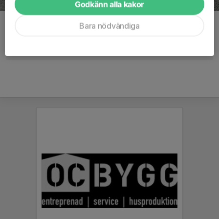
Godkänn alla kakor
Kommentarer
Bara nödvändiga