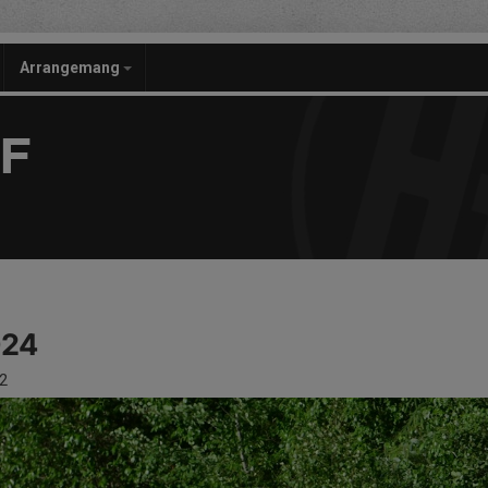
Arrangemang
F
024
2