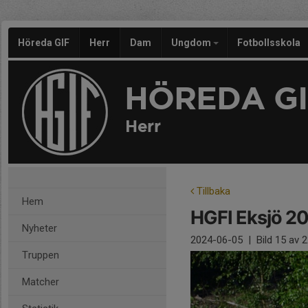
Höreda GIF
Herr
Dam
Ungdom
Fotbollsskola
HÖREDA GI
Herr
Tillbaka
Hem
HGFI Eksjö 2
Nyheter
2024-06-05
|
Bild
15
av 2
Truppen
Matcher