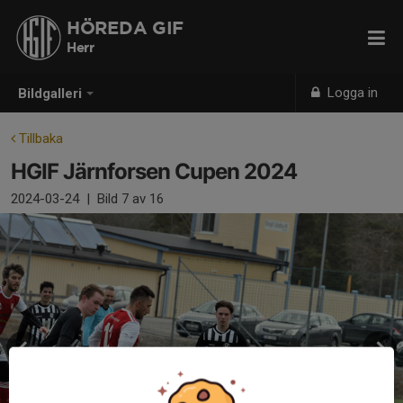
HÖREDA GIF
Herr
Logga in
Bildgalleri
Tillbaka
HGIF Järnforsen Cupen 2024
2024-03-24
|
Bild
7
av 16