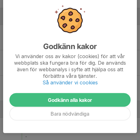
-
Augusti
Tis 18
Höreda GIF - IF Eksjö Fotboll 8
18:30
Höredavallen
-
Godkänn kakor
Vi använder oss av kakor (cookies) för att vår
Sön 23
Hvetlanda GIF 2 - Höreda GIF
webbplats ska fungera bra för dig. De används
11:00
Nydala IP 2, Vetlanda
även för webbanalys i syfte att hjälpa oss att
-
förbättra våra tjänster.
Så använder vi cookies
Sön 30
Höreda GIF - Bäckseda IF 3
13:00
Höredavallen
-
Godkänn alla kakor
September
Bara nödvändiga
Lör 5
Aneby/Bälaryd 2 - Höreda GIF
13:00
Tallåsen
-