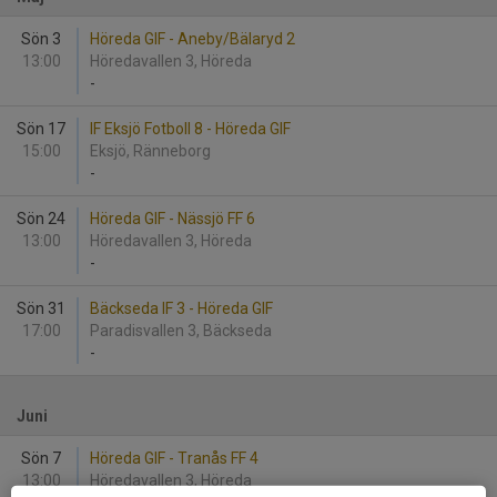
Sön 3
Höreda GIF - Aneby/Bälaryd 2
13:00
Höredavallen 3, Höreda
-
Sön 17
IF Eksjö Fotboll 8 - Höreda GIF
15:00
Eksjö, Ränneborg
-
Sön 24
Höreda GIF - Nässjö FF 6
13:00
Höredavallen 3, Höreda
-
Sön 31
Bäckseda IF 3 - Höreda GIF
17:00
Paradisvallen 3, Bäckseda
-
Juni
Sön 7
Höreda GIF - Tranås FF 4
13:00
Höredavallen 3, Höreda