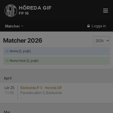
HÖREDA GIF
FP 16
Logga in
Matcher
Matcher 2026
Norra (2, pojk)
Norra Höst (2, pojk)
April
Lör 25
Bäckseda IF 3 - Höreda GIF
11:00
Paradisvallen 3, Bäckseda
-
Maj