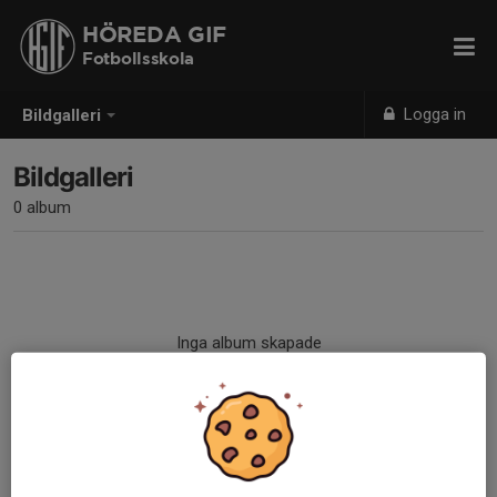
HÖREDA GIF
Fotbollsskola
Logga in
Bildgalleri
Bildgalleri
0 album
Inga album skapade