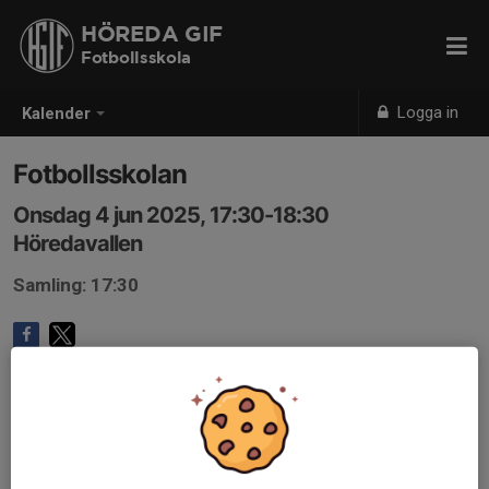
HÖREDA GIF
Fotbollsskola
Logga in
Kalender
Fotbollsskolan
Onsdag 4 jun 2025, 17:30-18:30
Höredavallen
Samling: 17:30