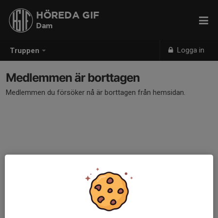
HÖREDA GIF
Dam
Logga in
Truppen
Medlemmen är borttagen
Medlemmen du försöker nå är borttagen från hemsidan.