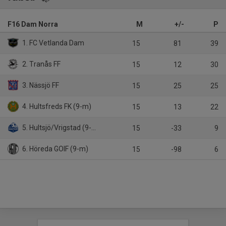
F16 Dam Norra
M
+/-
P
1. FC Vetlanda Dam
15
81
39
2. Tranås FF
15
12
30
3. Nässjö FF
15
25
25
4. Hultsfreds FK (9-m)
15
13
22
5. Hultsjö/Vrigstad (9-m)
15
-33
9
6. Höreda GOIF (9-m)
15
-98
6