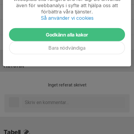
även för webbanalys i syfte att hjälpa oss att
förbättra våra tjänster.
Alexandra Hägneryd
Ledare
Så använder vi cookies
Mattias Ingeson
Tränare
Godkänn alla kakor
Pelle Mosskull
Tränare
Bara nödvändiga
Referat
Inget referat skrivet
Tabell