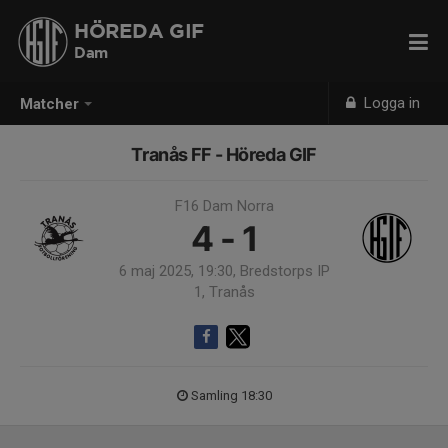
HÖREDA GIF
Dam
Logga in
Matcher
Tranås FF - Höreda GIF
F16 Dam Norra
4 - 1
6 maj 2025, 19:30, Bredstorps IP
1, Tranås
Samling 18:30