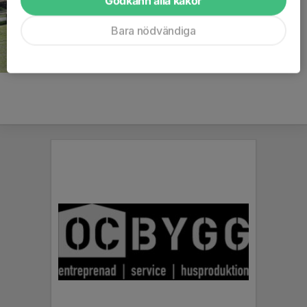
Godkänn alla kakor
Bara nödvändiga