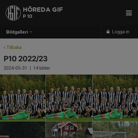
HÖREDA GIF
P 10
Logga in
Bildgalleri
Tillbaka
P10 2022/23
2024-05-31
|
14 bilder