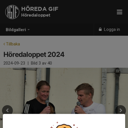
HÖREDA GIF
Höredaloppet
Logga in
Bildgalleri
Tillbaka
Höredaloppet 2024
2024-09-23
|
Bild
3
av 40